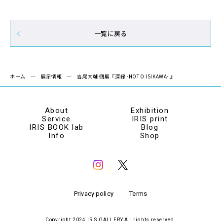
一覧に戻る
ホーム
展示情報
吉尾大輔 個展『深緑 -NOTO ISIKAWA- 』
About
Exhibition
Service
IRIS print
IRIS BOOK lab
Blog
Info
Shop
Privacy policy
Terms
Copyright 2024 IRIS GALLERY All rights reserved.