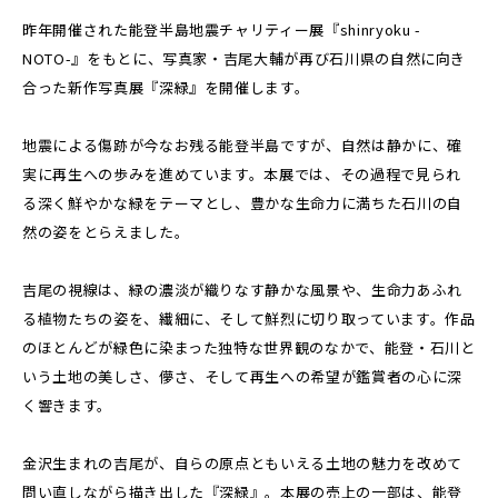
昨年開催された能登半島地震チャリティー展『shinryoku -
NOTO-』をもとに、写真家・吉尾大輔が再び石川県の自然に向き
合った新作写真展『深緑』を開催します。
地震による傷跡が今なお残る能登半島ですが、自然は静かに、確
実に再生への歩みを進めています。本展では、その過程で見られ
る深く鮮やかな緑をテーマとし、豊かな生命力に満ちた石川の自
然の姿をとらえました。
吉尾の視線は、緑の濃淡が織りなす静かな風景や、生命力あふれ
る植物たちの姿を、繊細に、そして鮮烈に切り取っています。作品
のほとんどが緑色に染まった独特な世界観のなかで、能登・石川と
いう土地の美しさ、儚さ、そして再生への希望が鑑賞者の心に深
く響きます。
金沢生まれの吉尾が、自らの原点ともいえる土地の魅力を改めて
問い直しながら描き出した『深緑』。本展の売上の一部は、能登