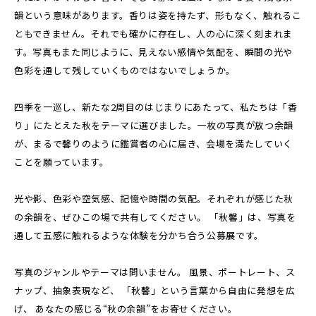
韻という意味があります。香りは姿を持たず、形もなく、触れるこ
ともできません。それでも確かに存在し、人の心に深く刻まれま
す。写真もまた同じように、見えない感情や気配を、瞬間の光や
色彩を通して残していくものではないでしょうか。
四季を一巡し、新たな2周目のはじまりにあたって、私たちは「香
り」にたとえた秋をテーマに選びました。一枚の写真が放つ余韻
が、まるで馨りのように鑑賞者の心に届き、会場を満たしていく
ことを願っています。
光や影、色彩や空気感、記憶や時間の気配。それぞれが感じた秋
の余韻を、ぜひこの場で共有してください。 「秋馨」は、写真を
通して五感に触れるような体験を分かち合う公募展です。
写真のジャンルやテーマは問いません。 風景、ポートレート、ス
ナップ、抽象表現など、 「秋馨」という言葉から自由に発想を広
げ、 あなたの感じる“秋の余韻”をお寄せください。