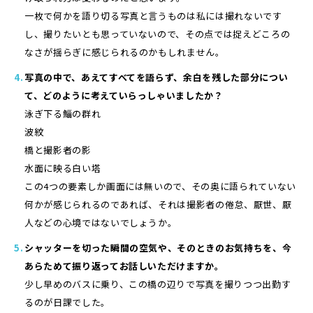
一枚で何かを語り切る写真と言うものは私には撮れないです
し、撮りたいとも思っていないので、その点では捉えどころの
なさが揺らぎに感じられるのかもしれません。
写真の中で、あえてすべてを語らず、余白を残した部分につい
て、どのように考えていらっしゃいましたか？
泳ぎ下る鯔の群れ
波紋
橋と撮影者の影
水面に映る白い塔
この4つの要素しか画面には無いので、その奥に語られていない
何かが感じられるのであれば、それは撮影者の倦怠、厭世、厭
人などの心境ではないでしょうか。
シャッターを切った瞬間の空気や、そのときのお気持ちを、今
あらためて振り返ってお話しいただけますか。
少し早めのバスに乗り、この橋の辺りで写真を撮りつつ出勤す
るのが日課でした。