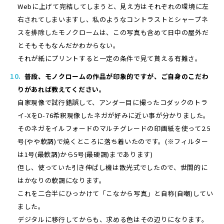
Webに上げて完結してしまうと、見え方はそれぞれの環境に左
右されてしまいますし、私のようなコントラストとシャープネ
スを排除したモノクロームは、この写真も含めて日中の屋外だ
とそもそもなんだかわからない。
それが紙にプリントすると一定の条件で見て貰える有難さ。
普段、モノクロームの作品が印象的ですが、ご自身のこだわ
りがあれば教えてください。
自家現像で試行錯誤して、アンダー目に撮ったコダックのトラ
イ-XをD-76希釈現像したネガが好みに近い事が分かりました。
そのネガをイルフォードのマルチグレードの印画紙を使って2.5
号(やや軟調)で焼くところに落ち着いたのです。(※フィルター
は1号(最軟調)から5号(最硬調)まであります)
但し、使っていた引き伸ばし機は散光式でしたので、世間的に
はかなりの軟調になります。
これを二合半にひっかけて「こなから写真」と自称(自嘲)してい
ました。
デジタルに移行してからも、求める色はその辺りになります。