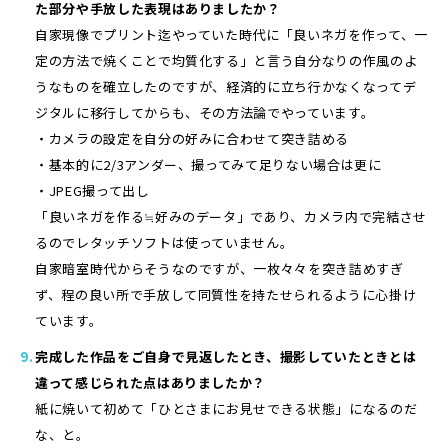
た部分や手放した表現はありましたか？
自家現像でプリント迄やっていた時代に「良いネガを作って、一
定の方法で焼くことで均質化する」と言う自分なりの作風のよ
うなものを確立したのですが、経済的に立ち行かなくなってデ
ジタルに移行してからも、その方法論でやっています。
・カメラの設定を自分の好みに合わせて突き詰める
・基本的に2/3アンダー、撮ってみて足りない場合は更に
・JPEG撮って出し
「良いネガを作る≒好みのデータ」であり、カメラ内で完結させ
るのでレタッチソフトは使っていません。
自家暗室時代からそうなのですが、一枚々々を突き詰めすぎ
ず、程の良い所で手放して同質性を持たせられるように心掛け
ています。
完成した作品をご自身で見返したとき、撮影していたときとは
違って感じられた点はありましたか？
紙に焼いて初めて「ひとさまにお見せできる状態」になるのだ
な、と。