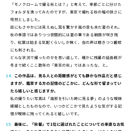
「モノクロームで撮る秋とは？」と考えて、季節ごとに分けた
フォルダを漁ってみたのですが、東京で撮れる秋の幅の狭さに
愕然としました。
目にもさやかには見えぬし耳を驚かす風の音も未だ夏のそれ。
秋の季語ではありつつ世間的には夏の華である朝顔が咲き残
り、紅葉は始まる気配くらいしか無く、虫の声は聴きつつ藪蚊
にも刺される。
どんな状況で撮ったのかを思い返して、確かに残暑の延長戦が
冬まで続くここ数年の「東京の秋」ではあったな、と。
この作品は、見る人との距離感がとても静かな作品だと感じ
ますが、鑑賞する方の記憶のどこかに、どんな形で留まってい
たら嬉しいと感じますか。
私の撮りたい写真は「風邪を引いた時に見る夢」のような曖昧
模糊としたものなので、いつかどこかで見たような気がする記
憶が曖昧に残ってくれると嬉しいです。
最後に、「秋馨」で1位に選ばれたことについての率直なお気