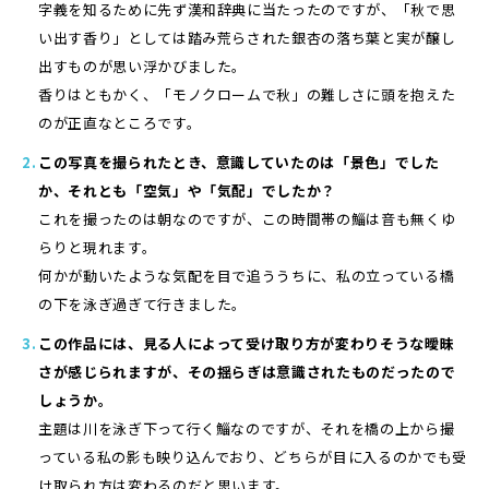
字義を知るために先ず漢和辞典に当たったのですが、「秋で思
い出す香り」としては踏み荒らされた銀杏の落ち葉と実が醸し
出すものが思い浮かびました。
香りはともかく、「モノクロームで秋」の難しさに頭を抱えた
のが正直なところです。
この写真を撮られたとき、意識していたのは「景色」でした
か、それとも「空気」や「気配」でしたか？
これを撮ったのは朝なのですが、この時間帯の鯔は音も無くゆ
らりと現れます。
何かが動いたような気配を目で追ううちに、私の立っている橋
の下を泳ぎ過ぎて行きました。
この作品には、見る人によって受け取り方が変わりそうな曖昧
さが感じられますが、その揺らぎは意識されたものだったので
しょうか。
主題は川を泳ぎ下って行く鯔なのですが、それを橋の上から撮
っている私の影も映り込んでおり、どちらが目に入るのかでも受
け取られ方は変わるのだと思います。